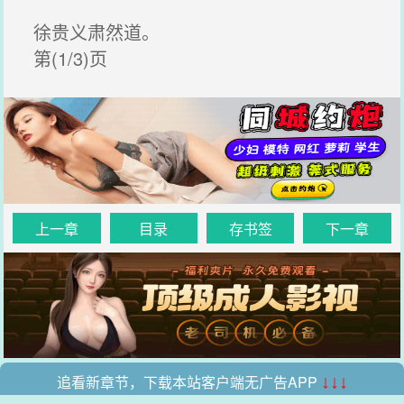
徐贵义肃然道。
第(1/3)页
上一章
目录
存书签
下一章
追看新章节，下载本站客户端无广告APP
↓↓↓
.
.