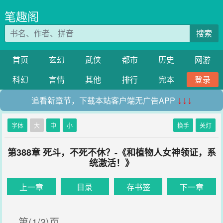
笔趣阁
搜索
首页
玄幻
武侠
都市
历史
网游
科幻
言情
其他
排行
完本
登录
追看新章节，下载本站客户端无广告APP
↓↓↓
字体
大
中
小
换手
关灯
第388章 死斗，不死不休？-《和植物人女神领证，系
统激活！》
上一章
目录
存书签
下一章
第(1/3)页