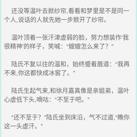
还没等温叶去掀纱帘,看看和梦里是不是同一
个人,说话的人就先她一步掀开了纱帘。
温叶顶着一张汗津虚弱的脸，努力想装作‘我
很精神’的样子，笑喊：“嫂嫂怎么来了？”
陆氏不复以往的温和，始终蹙着眉道：“我再
不来,你这都快成冰窖了。”
陆氏生起气来,和徐月嘉真像是亲姐弟，温叶
心虚低下头,嘀咕：“不至于吧。”
“还不至于？”陆氏坐到床沿，气不过道,“瞧你
这一头虚汗。”