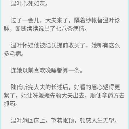
温叶心死如灰。
过了一会儿，大夫来了，隔着纱帐替温叶诊
脉，断断续续说出了七八条病情。
温叶怀疑他被陆氏提前收买了，她哪有这么
多毛病。
连她以前喜欢晚睡都算一条。
陆氏听完大夫的长述后，好看的眉心蹙得更
紧了，她让冼嬷嬷先领大夫出去，顺便拿药方去
抓药。
温叶躺回床上，望着帐顶，顿感人生无望。