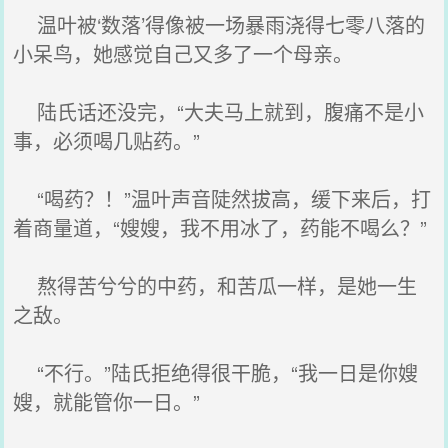
温叶被‘数落’得像被一场暴雨浇得七零八落的
小呆鸟，她感觉自己又多了一个母亲。
陆氏话还没完，“大夫马上就到，腹痛不是小
事，必须喝几贴药。”
“喝药？！”温叶声音陡然拔高，缓下来后，打
着商量道，“嫂嫂，我不用冰了，药能不喝么？”
熬得苦兮兮的中药，和苦瓜一样，是她一生
之敌。
“不行。”陆氏拒绝得很干脆，“我一日是你嫂
嫂，就能管你一日。”