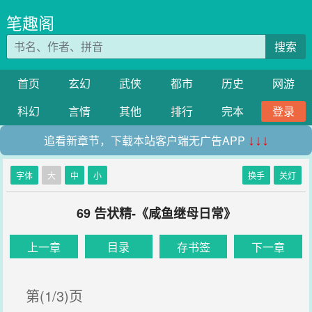
笔趣阁
搜索
首页
玄幻
武侠
都市
历史
网游
科幻
言情
其他
排行
完本
登录
追看新章节，下载本站客户端无广告APP
↓↓↓
字体
大
中
小
换手
关灯
69 告状精-《咸鱼继母日常》
上一章
目录
存书签
下一章
第(1/3)页