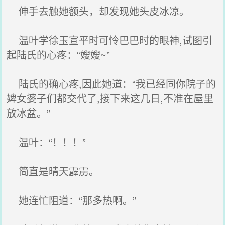
伸手去触她额头，却发现她头皮冰凉。
温叶学徐玉宣平时可怜巴巴时的眼神,试图引
起陆氏的心疼：“嫂嫂~”
陆氏的确心疼,因此她道：“我已经同你院子的
婢女婆子们都交代了,接下来这几日,不准在屋里
放冰盆。”
温叶：“！！！”
简直是晴天霹雳。
她连忙阻道：“那多热啊。”