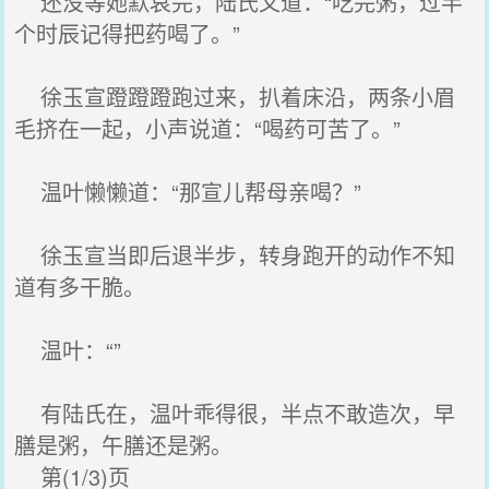
还没等她默哀完，陆氏又道：“吃完粥，过半
个时辰记得把药喝了。”
徐玉宣蹬蹬蹬跑过来，扒着床沿，两条小眉
毛挤在一起，小声说道：“喝药可苦了。”
温叶懒懒道：“那宣儿帮母亲喝？”
徐玉宣当即后退半步，转身跑开的动作不知
道有多干脆。
温叶：“”
有陆氏在，温叶乖得很，半点不敢造次，早
膳是粥，午膳还是粥。
第(1/3)页