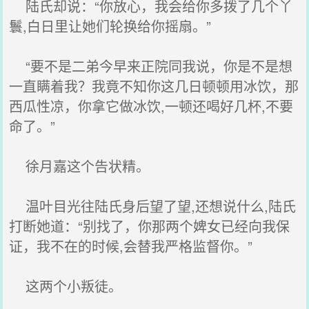
陆氏却说：“你放心，我会给你多拨了几个丫
鬟,白日里让她们轮换给你摇扇。”
“要不是二弟今早来正院同我说，你是不是想
一直瞒着我？我竟不知你这几日顿顿用冰饮，那
西瓜性凉，你拿它做冰饮,一顿还喝好几杯,不要
命了。”
徐月嘉这个告状精。
温叶目光往陆氏身后望了望,还想说什么,陆氏
打断她道：“别找了，你那两个婢女已经向我保
证，我不在的时候,会替我严格监督你。”
这两个小叛徒。