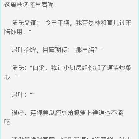
这离秋冬还早着呢。
陆氏又道：“今日午膳，我带景林和宣儿过来
陪你用。”
温叶抬眸，目露期待：“那早膳？”
陆氏：“白粥，我让小厨房给你加了道清炒菜
心。”
温叶：“”
很好，连腌黄瓜腌豆角腌萝卜通通也不能
吃。