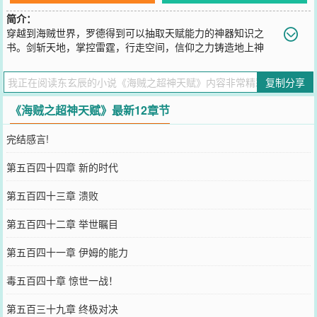
简介：
穿越到海贼世界，罗德得到可以抽取天赋能力的神器知识之
书。剑斩天地，掌控雷霆，行走空间，信仰之力铸造地上神
国！神恩如海，神威如狱。来到这个世界，就注定无敌于世。
您要是觉得《
海贼之超神天赋
》还不错的话请不要忘记向您QQ群和微
复制分享
博微信里的朋友推荐哦！
《海贼之超神天赋》最新12章节
完结感言!
第五百四十四章 新的时代
第五百四十三章 溃败
第五百四十二章 举世瞩目
第五百四十一章 伊姆的能力
毒五百四十章 惊世一战！
第五百三十九章 终极对决