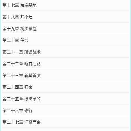
第十七章 海岸基地
第十八章 开小灶
第十九章 初步掌握
第二十章 任务
第二十一章 所谓战术
第二十二章 断其后路
第二十三章 斩其首脑
第二十四章 归来
第二十五章 挺简单的
第二十六章 修行
第二十七章 汇聚而来