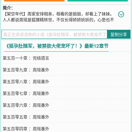
简介：
【架空年代】周家安排相亲，相看的是姐姐，却看上了妹妹。
人人都说周瑶是狐狸精转世，不仅长得娇娇妖妖的，心思也不
正经，为了攀高枝，连自己姐姐的婚事也抢。周·狐狸精·瑶：……其实
我是想拒绝的。父母为了彩礼，把周瑶连夜塞进了男人的被窝，怀孕
复制分享
一个月的周瑶实在不想和蒋召这个没有感情基础的男人过一辈子。当
即决定打掉孩子，和竹马私奔。一个梦境把她打回了现实。竹马的老
《挺孕肚随军，被禁欲大佬宠坏了！》最新12章节
实是装的。不仅是个赌徒还家暴！上一辈子凄惨而死。梦醒的周瑶吓
得当即买了火车票去找部队的丈夫随军。没感情就没感情吧，反正揣
第五百一十章 ：完结感言
着肚里的娃赖上他。哪成想军区大院也不是这么好混的。嫌她没文
化？行，她考上大学把录取通知书甩他们脸上。嫌她不会带娃？不好
第五百零九章 ：周瑶番外
意思，他的娃长得帅，人品好，三观正。嫌他老公天天一张冷脸？这
个……这个确实没办法解释，毕竟，蒋召晚上不冷脸的时候，他们也
第五百零八章 ：周瑶番外
看不到。
您要是觉得《
挺孕肚随军，被禁欲大佬宠坏了！
》还不错的话请不要
第五百零七章 ：周瑶番外
忘记向您QQ群和微博微信里的朋友推荐哦！
第五百零六章 ：周瑶番外
第五百零五章 ：周瑶番外
第五百零四章 ：周瑶番外