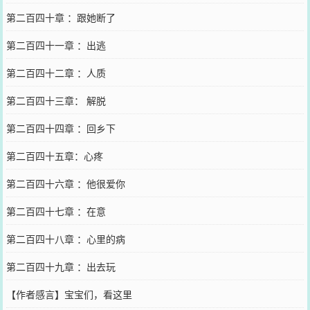
第二百四十章 ：跟她断了
第二百四十一章 ：出逃
第二百四十二章 ：人质
第二百四十三章： 解脱
第二百四十四章 ：回乡下
第二百四十五章：心疼
第二百四十六章 ：他很爱你
第二百四十七章 ：在意
第二百四十八章 ：心里的病
第二百四十九章 ：出去玩
【作者感言】宝宝们，看这里