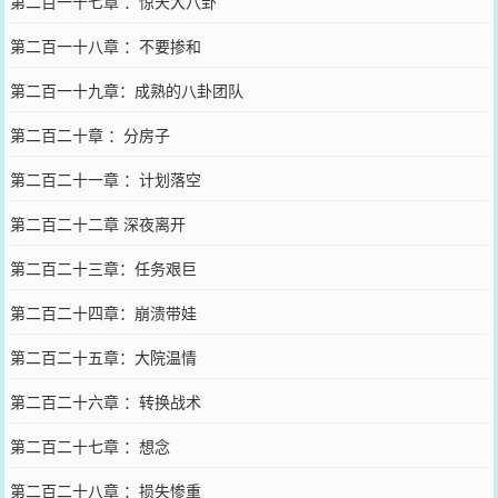
第二百一十七章 ：惊天大八卦
第二百一十八章 ：不要掺和
第二百一十九章：成熟的八卦团队
第二百二十章 ：分房子
第二百二十一章 ：计划落空
第二百二十二章 深夜离开
第二百二十三章：任务艰巨
第二百二十四章：崩溃带娃
第二百二十五章：大院温情
第二百二十六章 ：转换战术
第二百二十七章 ：想念
第二百二十八章 ：损失惨重