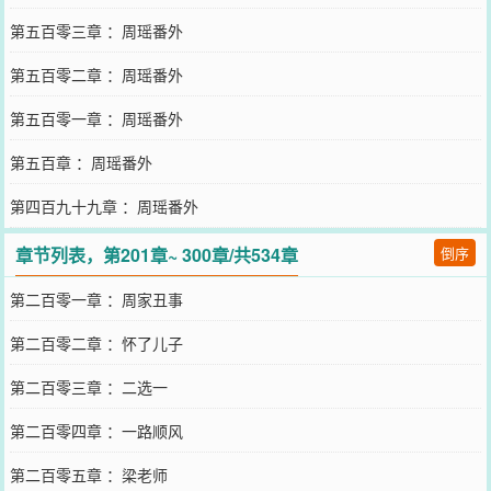
第五百零三章 ：周瑶番外
第五百零二章 ：周瑶番外
第五百零一章 ：周瑶番外
第五百章 ：周瑶番外
第四百九十九章 ：周瑶番外
章节列表，第201章~ 300章/共534章
倒序
第二百零一章 ：周家丑事
第二百零二章 ：怀了儿子
第二百零三章 ：二选一
第二百零四章 ：一路顺风
第二百零五章 ：梁老师