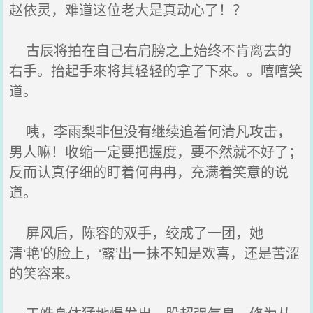
赵依灵，难道这位老大是真动心了！？
古辰将拍在自己右肩膀之上始终不肯离去的
右手。抬起手來将其轻轻的拿了下來。。嘻嘻笑
道。
咦，李雨梨非但没有继续追着何清凡攻击，
男人嘛！收缩一定要把握度，要不然就不好了；
反而认真仔细的盯着何冉冉，充满着笑意的说
道。
屏风后，陈容的双手，绞成了一团，她
清‘艳’的脸上，‘露’出一抹不知是欢喜，还是苦涩
的笑容来。