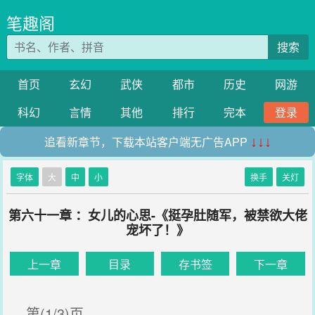
笔趣阁
搜索
首页
玄幻
武侠
都市
历史
网游
科幻
言情
其他
排行
完本
登录
追看新章节，下载本站客户端无广告APP
↓↓↓
字体
大
中
小
换手
关灯
第六十一章 ：女儿的心思-《挺孕肚随军，被禁欲大佬
宠坏了！》
上一章
目录
存书签
下一章
第(1/3)页