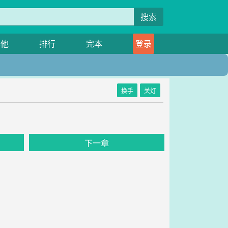
搜索
其他
排行
完本
登录
换手
关灯
》
下一章