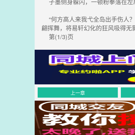
子墨侧身躲闪，一顿粉拳落在左肩
“何方高人来我弋全岛出手伤人？
翩挥舞，将易轩幻化的狂风吸得无
第(1/3)页
上一章