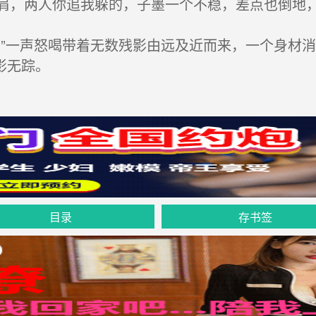
，两人你追我躲的，子墨一个不稳，差点也倒地，
”一声怒喝带着无数残影由远及近而来，一个身材
影无踪。
目录
存书签