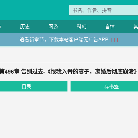
市
历史
网游
科幻
言情
追看新章节，下载本站客户端无广告APP
↓↓↓
第496章 告别过去-《恨我入骨的妻子，离婚后彻底崩溃
目录
存书签