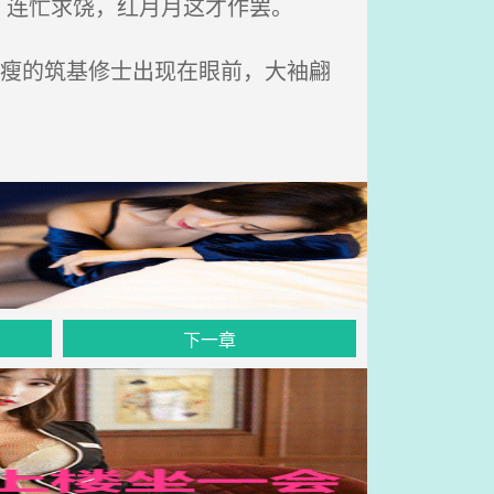
连忙求饶，红月月这才作罢。
消瘦的筑基修士出现在眼前，大袖翩
下一章