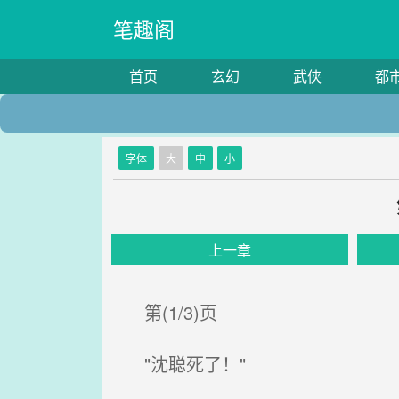
笔趣阁
首页
玄幻
武侠
都
字体
大
中
小
上一章
第(1/3)页
"沈聪死了！"