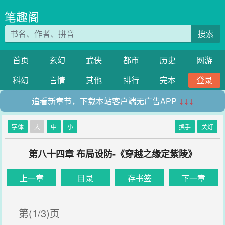
笔趣阁
搜索
首页
玄幻
武侠
都市
历史
网游
科幻
言情
其他
排行
完本
登录
追看新章节，下载本站客户端无广告APP
↓↓↓
字体
大
中
小
换手
关灯
第八十四章 布局设防-《穿越之缘定紫陵》
上一章
目录
存书签
下一章
第(1/3)页