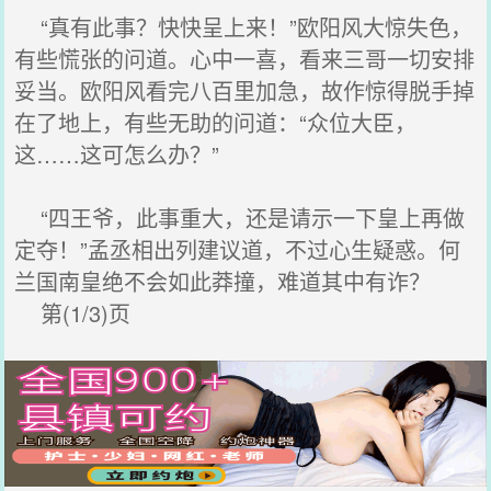
“真有此事？快快呈上来！”欧阳风大惊失色，
有些慌张的问道。心中一喜，看来三哥一切安排
妥当。欧阳风看完八百里加急，故作惊得脱手掉
在了地上，有些无助的问道：“众位大臣，
这……这可怎么办？”
“四王爷，此事重大，还是请示一下皇上再做
定夺！”孟丞相出列建议道，不过心生疑惑。何
兰国南皇绝不会如此莽撞，难道其中有诈？
第(1/3)页