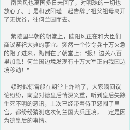
南哲风也离国多日未回了，对明珠的一切也
放心了。于是和欧阳瑾一起告辞了祖父祖母离开
了无忧谷，往何兰国而去。
紫陵国早朝的朝堂上，欧阳风正在和大臣们
商议祭祀大典的事宜。突然一个传令兵十万火急
的跑了进来，跪倒在了朝堂上：“报！边关八百
里加急！何兰国边境发现有十万大军正向我国边
境移动！”
顿时似惊雷般在朝堂上炸响了，大家瞬间议
论纷纷，南皇对德皇后情深义重，听到皇后失踪
生死不明的恶讯，上次已经带着侍卫怒闯了皇
宫。都纷纷猜测这次何兰国大兵压境，一定是因
为德皇后的事情。