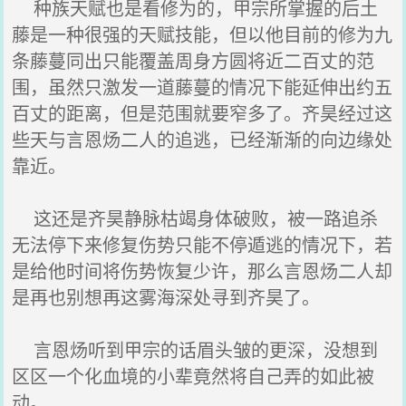
种族天赋也是看修为的，甲宗所掌握的后土
藤是一种很强的天赋技能，但以他目前的修为九
条藤蔓同出只能覆盖周身方圆将近二百丈的范
围，虽然只激发一道藤蔓的情况下能延伸出约五
百丈的距离，但是范围就要窄多了。齐昊经过这
些天与言恩炀二人的追逃，已经渐渐的向边缘处
靠近。
这还是齐昊静脉枯竭身体破败，被一路追杀
无法停下来修复伤势只能不停遁逃的情况下，若
是给他时间将伤势恢复少许，那么言恩炀二人却
是再也别想再这雾海深处寻到齐昊了。
言恩炀听到甲宗的话眉头皱的更深，没想到
区区一个化血境的小辈竟然将自己弄的如此被
动。