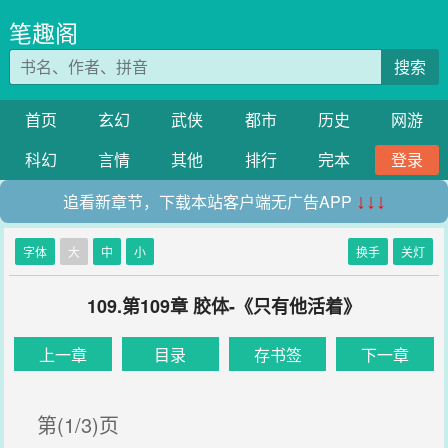
笔趣阁
搜索
首页
玄幻
武侠
都市
历史
网游
科幻
言情
其他
排行
完本
登录
追看新章节，下载本站客户端无广告APP
↓↓↓
字体
大
中
小
换手
关灯
109.第109章 胶体-《只有他活着》
上一章
目录
存书签
下一章
第(1/3)页