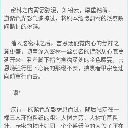
密林之内雾霭弥漫，如铅云，厚重粘稠，一
道紫色光影急速掠过，将原本缓慢翻卷的浓雾瞬
间撕扯的粉碎。
踏入这密林之后，言恩炀便觉内心的焦躁之
意更盛，随着深入密林一丝莫名的惶然从心底蔓
延开来。看着脚下指向雾霭深处的金色藤蔓，言
恩炀强行压下心底的那缕不安，挟裹着甲宗急速
向前窜行而去。
“唰”
疾行中的紫色光影瞬息而过，随后站定在一
棵三人环抱粗细的粗壮大树之旁，大树笔直粗
壮，茂密的枝叶如同一个个碧绿色的大盖子压在