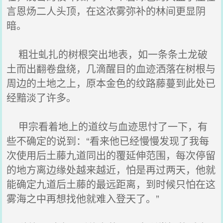
言恩炀二人头顶，在这浓雾弥补的林间更显阴
暗。
粗壮虬扎的树根突出地表，如一条条土龙破
土而出翻卷盘绕，几滴醒目的血迹洒落在树根与
周边的土地之上，原本金色的纹路藤蔓到此处已
经黯淡了许多。
甲宗看着地上的道纹与血迹思忖了一下，有
些不确定的说到：“看来他已经慢慢发现了我每
次使用后土藤九道同出的覆延伸范围，每次停留
的地方离边缘处越来越近，怕是再过两天，他就
能确定九道后土藤的最远距离，到时候只怕在这
雾海之中再想找他就难入登天了。”