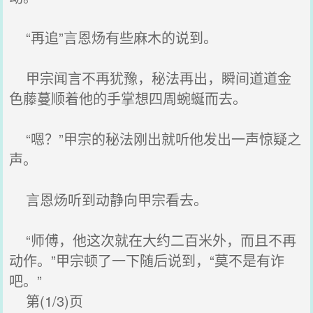
“再追”言恩炀有些麻木的说到。
甲宗闻言不再犹豫，秘法再出，瞬间道道金
色藤蔓顺着他的手掌想四周蜿蜒而去。
“嗯？”甲宗的秘法刚出就听他发出一声惊疑之
声。
言恩炀听到动静向甲宗看去。
“师傅，他这次就在大约二百米外，而且不再
动作。”甲宗顿了一下随后说到，“莫不是有诈
吧。”
第(1/3)页