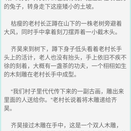
的兔子，转身走下这座矮小的土坡。
枯瘦的老村长正蹲在山下的一株老树旁避着
大风，同时手中拿着刻刀摆弄着一小截木头。
齐昊来到树下，蹲下身子低头看着老村长手
头上的活计，老人也没有抬头，手上依旧不疾不
徐的刻着，大概有一盏茶的功夫，一个栩栩如生
的木刻雕在老村长手中成型。
“我们村子里代代传下来的一副古画，雕出来
里面的人送给你。”老村长说着将木雕递给齐
昊。
齐昊接过木雕在手中，这是一个双人木雕，