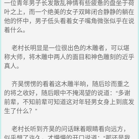
一位青年男子长发散乱神情有些疲惫的盘坐于荷
叶之上，而一个绝美的女子双眸闭合静静的躺在
他的怀中，男子低头看着女子嘴角微张似乎在说
着什么。
老村长明显是一位很出色的木雕者，可以堪
称大师，将木雕中两人的面目和神色雕刻的近乎
真人。
齐昊愣愣的看着这木雕半晌，随后珍而重之
的将之收好，随后眼中不掩渴望的说道：“多谢
前辈，不知前辈可知道这对年轻男女身上到底发
生了什么？”
老村长听到齐昊的问话眯着眼睛看向远方，
似乎想了许久，才慢慢的开口说道：“那还是我