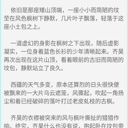
依旧是那座矮山顶端，一座小小而简陋的坟
茔在风色枫树下静默，几片叶子飘落，轻落于这
座小土包之上。
一道虚幻的身影在枫树之下出现，随后虚影
凝实，一位身着蓝色长衫的少年清晰起来。齐昊
再次出现在这片山顶，看着眼前的古旧而简陋的
坟包，静默站立了良久。
西疆的天气多变，原本还算烈的日头很快便
被飘来的一大片乌云遮笼，风骤起，吹起一角扬
尘和着已经破碎的落叶打过老皮虬枝的古枫。
齐昊的衣襟被突来的风与枫叶撕扯的猎猎作
响。终究，齐昊什么也没有说，抱起卧在坟包旁