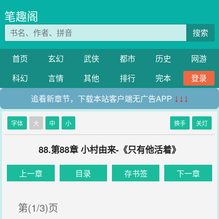
笔趣阁
搜索
首页
玄幻
武侠
都市
历史
网游
科幻
言情
其他
排行
完本
登录
追看新章节，下载本站客户端无广告APP
↓↓↓
字体
大
中
小
换手
关灯
88.第88章 小村由来-《只有他活着》
上一章
目录
存书签
下一章
第(1/3)页