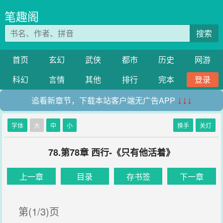
笔趣阁
搜索
首页
玄幻
武侠
都市
历史
网游
科幻
言情
其他
排行
完本
登录
追看新章节，下载本站客户端无广告APP
↓↓↓
字体
大
中
小
换手
关灯
78.第78章 西行-《只有他活着》
上一章
目录
存书签
下一章
第(1/3)页