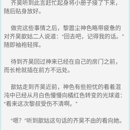
齐昊听到此言赶忙起身将小册子接了下来，
随后贴身放好。
做完这些事情之后，黎嚣尘神色略带疲惫的
对齐昊歆姑二人说道：“回去吧，记得我的话。”
随即袖袍轻挥。
待到齐昊回过神来已经在自己的房门之前，
而长枪就插在前方不远处。
歆姑走到齐昊近前，神色有些担忧的看着混
沌中已经从月白色慢慢向橘红色转变的光球道：
“看来这次黎叔受伤不清啊。”
“嗯？”听到歆姑这句话的齐昊不由的看向她。