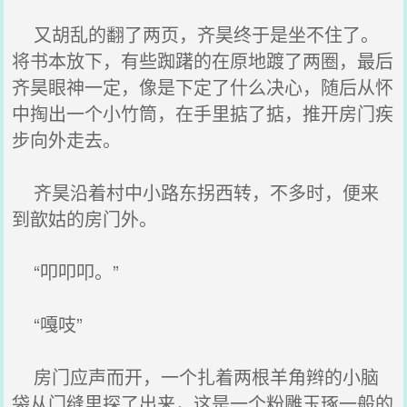
又胡乱的翻了两页，齐昊终于是坐不住了。
将书本放下，有些踟躇的在原地踱了两圈，最后
齐昊眼神一定，像是下定了什么决心，随后从怀
中掏出一个小竹筒，在手里掂了掂，推开房门疾
步向外走去。
齐昊沿着村中小路东拐西转，不多时，便来
到歆姑的房门外。
“叩叩叩。”
“嘎吱”
房门应声而开，一个扎着两根羊角辫的小脑
袋从门缝里探了出来，这是一个粉雕玉琢一般的