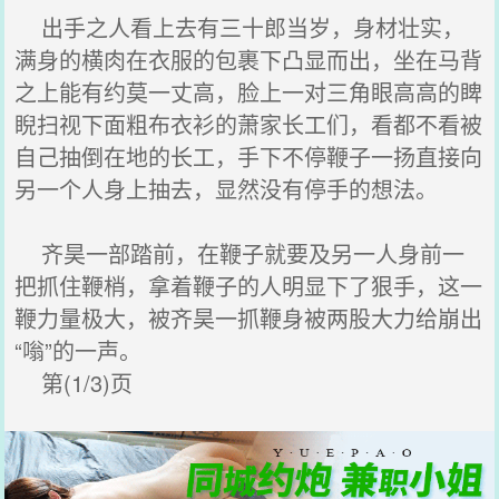
出手之人看上去有三十郎当岁，身材壮实，
满身的横肉在衣服的包裹下凸显而出，坐在马背
之上能有约莫一丈高，脸上一对三角眼高高的睥
睨扫视下面粗布衣衫的萧家长工们，看都不看被
自己抽倒在地的长工，手下不停鞭子一扬直接向
另一个人身上抽去，显然没有停手的想法。
齐昊一部踏前，在鞭子就要及另一人身前一
把抓住鞭梢，拿着鞭子的人明显下了狠手，这一
鞭力量极大，被齐昊一抓鞭身被两股大力给崩出
“嗡”的一声。
第(1/3)页