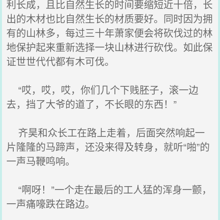
利长成，且比自然生长的时间要缩短近十倍，长
出的木材也比自然生长的材质要好。同时因为拥
有的山林多，每过三十年萧家便会将砍伐过的林
地保护起来重新选择一块山林进行砍伐。如此保
证世世代代都有木可伐。
“哎，哎，哎，你们几个下贱胚子，滚一边
去，挡了大爷的道了，不长眼的东西！”
齐昊和众长工在路上走着，后面突然响起一
片隆隆的马蹄声，还没来得及转身，就听“啪”的
一声马鞭鸣响。
“啊呀！”一个走在最后的工人猛的浑身一颤，
一声痛嚎跌在路边。