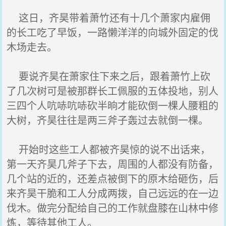
这日，齐昊带着萧竹还有十几个萧家内雇佣
的长工吃了早饭，一路懒洋洋的向城外固定的伐
木场走去。
要说齐昊在萧家住下来之后，跟着萧竹上砍
了几次树可是被那群长工佩服的五体投地，别人
三四个人吭哧吭哧砍半晌才能砍倒一棵人腰粗的
大树，齐昊往往是两三斧子轰过去就倒一棵。
开始时这些工人都被齐昊惊的说不出话来，
第一天齐昊几斧子下去，周围的人都没有防备，
几个站的近的，还差点被倒下的原木给砸伤，后
来齐昊干脆和工人分成两拨，自己远远的在一边
伐木。做完分配给自己的工作就盘膝在山林中修
炼，等待其他工人。