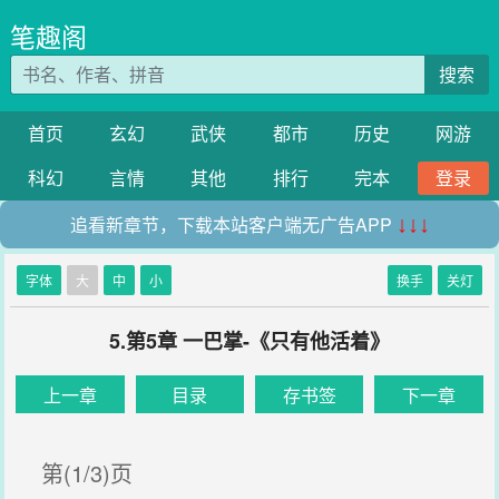
笔趣阁
搜索
首页
玄幻
武侠
都市
历史
网游
科幻
言情
其他
排行
完本
登录
追看新章节，下载本站客户端无广告APP
↓↓↓
字体
大
中
小
换手
关灯
5.第5章 一巴掌-《只有他活着》
上一章
目录
存书签
下一章
第(1/3)页